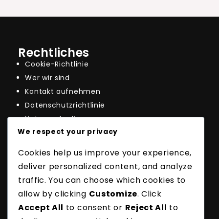
Rechtliches
Cookie-Richtlinie
Wer wir sind
Kontakt aufnehmen
Datenschutzrichtlinie
Nutzungsbedingungen
We respect your privacy
Neueste Beiträge
Badminton Rückhand-Aufschlagfehler:
Cookies help us improve your experience,
Ausführung, Strafen, Nachbereitung
deliver personalized content, and analyze
Badminton Aufschlag
Punktesystemvariationen: Regeln, Ausführung,
traffic. You can choose which cookies to
Strategie
allow by clicking
Customize
. Click
Badminton Hochaufschlagfehler: Höhe, Winkel,
Accept All
to consent or
Reject All
to
Ausführung