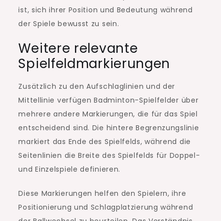
ist, sich ihrer Position und Bedeutung während
der Spiele bewusst zu sein.
Weitere relevante
Spielfeldmarkierungen
Zusätzlich zu den Aufschlaglinien und der
Mittellinie verfügen Badminton-Spielfelder über
mehrere andere Markierungen, die für das Spiel
entscheidend sind. Die hintere Begrenzungslinie
markiert das Ende des Spielfelds, während die
Seitenlinien die Breite des Spielfelds für Doppel-
und Einzelspiele definieren.
Diese Markierungen helfen den Spielern, ihre
Positionierung und Schlagplatzierung während
der Ballwechsel zu beurteilen. Das Verständnis