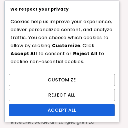
Häufige Fehler, die bei der
We respect your privacy
Einrichtung vermieden
werden sollten
Cookies help us improve your experience,
deliver personalized content, and analyze
Ein häufiger Fehler ist die falsche Berechnung
traffic. You can choose which cookies to
der Abmessungen des Servicebereichs, was zu
allow by clicking
Customize
. Click
Streitigkeiten während des Spiels führen kann.
Accept All
to consent or
Reject All
to
Überprüfen Sie immer Ihre Messungen, bevor Sie
decline non-essential cookies.
die Linien markieren.
CUSTOMIZE
Ein weiterer Fehler besteht darin, ungeeignete
Materialien für die Markierung zu verwenden, wie
REJECT ALL
z.B. normale Farbe, die möglicherweise nicht der
Abnutzung standhält. Verwenden Sie spezielle
ACCEPT ALL
Markierungsfarbe, die für Sportoberflächen
entwickelt wurde, um Langlebigkeit zu