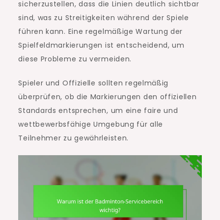
sicherzustellen, dass die Linien deutlich sichtbar
sind, was zu Streitigkeiten während der Spiele
führen kann. Eine regelmäßige Wartung der
Spielfeldmarkierungen ist entscheidend, um
diese Probleme zu vermeiden.
Spieler und Offizielle sollten regelmäßig
überprüfen, ob die Markierungen den offiziellen
Standards entsprechen, um eine faire und
wettbewerbsfähige Umgebung für alle
Teilnehmer zu gewährleisten.