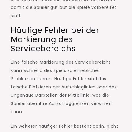
damit die Spieler gut auf die Spiele vorbereitet
sind.
Häufige Fehler bei der
Markierung des
Servicebereichs
Eine falsche Markierung des Servicebereichs
kann während des Spiels zu erheblichen
Problemen führen. Häufige Fehler sind das
falsche Platzieren der Aufschlaglinien oder das
ungenaue Darstellen der Mittellinie, was die
Spieler über ihre Aufschlaggrenzen verwirren
kann.
Ein weiterer häufiger Fehler besteht darin, nicht