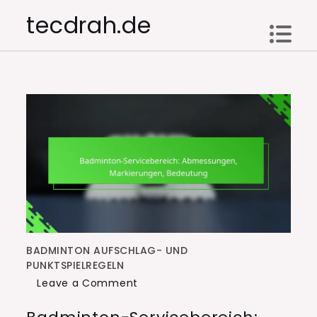
Skip
tecdrah.de
to
content
BADMINTON AUFSCHLAG- UND
PUNKTSPIELREGELN
on
Leave a Comment
Badminton-