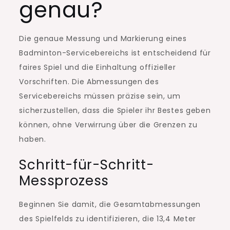
genau?
Die genaue Messung und Markierung eines
Badminton-Servicebereichs ist entscheidend für
faires Spiel und die Einhaltung offizieller
Vorschriften. Die Abmessungen des
Servicebereichs müssen präzise sein, um
sicherzustellen, dass die Spieler ihr Bestes geben
können, ohne Verwirrung über die Grenzen zu
haben.
Schritt-für-Schritt-
Messprozess
Beginnen Sie damit, die Gesamtabmessungen
des Spielfelds zu identifizieren, die 13,4 Meter