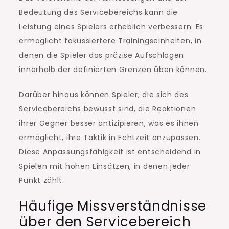
Bedeutung des Servicebereichs kann die
Leistung eines Spielers erheblich verbessern. Es
ermöglicht fokussiertere Trainingseinheiten, in
denen die Spieler das präzise Aufschlagen
innerhalb der definierten Grenzen üben können.
Darüber hinaus können Spieler, die sich des
Servicebereichs bewusst sind, die Reaktionen
ihrer Gegner besser antizipieren, was es ihnen
ermöglicht, ihre Taktik in Echtzeit anzupassen.
Diese Anpassungsfähigkeit ist entscheidend in
Spielen mit hohen Einsätzen, in denen jeder
Punkt zählt.
Häufige Missverständnisse
über den Servicebereich