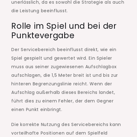
unerlässlich, da es sowohl die Strategie als auch
die Leistung beeinflusst.
Rolle im Spiel und bei der
Punktevergabe
Der Servicebereich beeinflusst direkt, wie ein
Spiel gespielt und gewertet wird. Ein Spieler
muss aus seiner zugewiesenen Aufschlagbox
aufschlagen, die 1,5 Meter breit ist und bis zur
hinteren Begrenzungslinie reicht. Wenn der
Aufschlag außerhalb dieses Bereichs landet,
führt dies zu einem Fehler, der dem Gegner
einen Punkt einbringt.
Die korrekte Nutzung des Servicebereichs kann
vorteilhafte Positionen auf dem Spielfeld