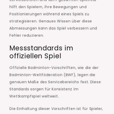
hilft den Spielern, ihre Bewegungen und
Positionierungen während eines Spiels zu
strategisieren. Genaues Wissen über diese
Abmessungen kann das Spiel verbessern und
Fehler reduzieren.
Messstandards im
offiziellen Spiel
Offizielle Badminton-Vorschriften, wie die der
Badminton-Weltföderation (BWF), legen die
genauen Maße des Servicebereichs fest. Diese
Standards sorgen für Konsistenz im
Wettkampfspiel weltweit.
Die Einhaltung dieser Vorschriften ist für Spieler,