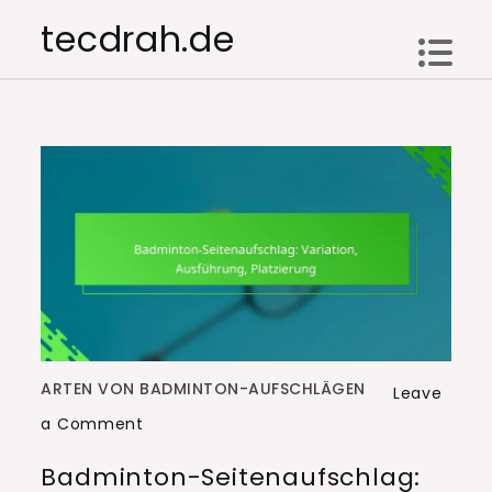
Skip
tecdrah.de
to
content
ARTEN VON BADMINTON-AUFSCHLÄGEN
Leave
on
a Comment
Badminton-
Badminton-Seitenaufschlag:
Seitenaufschlag: