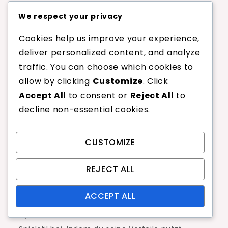
Konzentriere dich auf deine
We respect your privacy
Fußarbeit, um sicherzustellen, dass
du dich nach dem Aufschlag schnell
Cookies help us improve your experience,
repositionieren kannst.
deliver personalized content, and analyze
Beobachte die Reaktionen deines
traffic. You can choose which cookies to
Gegners auf verschiedene
allow by clicking
Customize
. Click
Aufschläge, um deine Strategie zu
Accept All
to consent or
Reject All
to
verfeinern.
decline non-essential cookies.
Integriere Seitenschläge in dein
Training, um dein Muskelgedächtnis
CUSTOMIZE
zu stärken.
REJECT ALL
Insgesamt verbessert die Beherrschung des
Seitenschlags nicht nur dein individuelles
ACCEPT ALL
Können, sondern trägt auch zu einem
dynamischeren und unvorhersehbareren